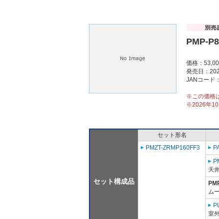
PMP-P
価格：53,0
発売日：202
JANコード：4
※この価格
※2026年
セット形名
PMZT-ZRMP160FF3
P
P
天
セット構成品
PM
ム
P
室外