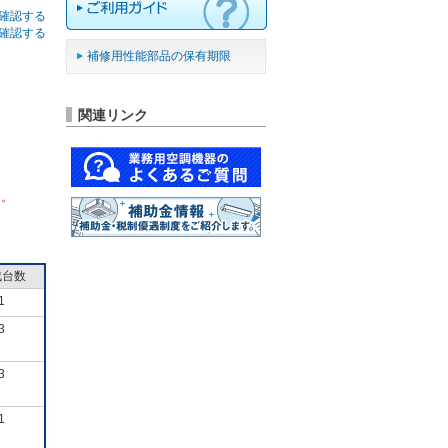
確認する
確認する
補修用性能部品の保有期限
関連リンク
ん。
成台数
1
3
3
1