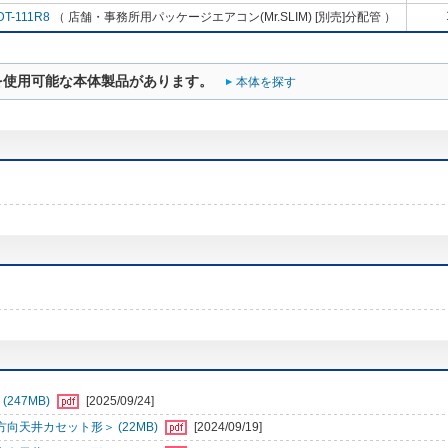
DT-111R8
（ 店舗・事務所用パッケージエアコン(Mr.SLIM) [別売]分配管 ）
を使用可能な本体製品があります。
本体を探す
247MB)
[2025/09/24]
向天井カセット形＞ (22MB)
[2024/09/19]