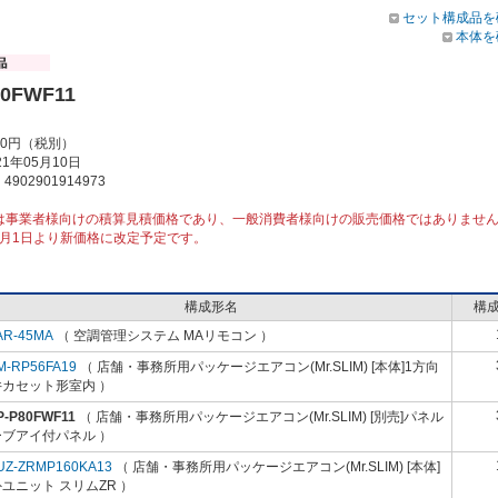
セット構成品を
本体を
80FWF11
00円（税別）
1年05月10日
902901914973
は事業者様向けの積算見積価格であり、一般消費者様向けの販売価格ではありませ
10月1日より新価格に改定予定です。
構成形名
構
AR-45MA
（ 空調管理システム MAリモコン ）
M-RP56FA19
（ 店舗・事務所用パッケージエアコン(Mr.SLIM) [本体]1方向
井カセット形室内 ）
P-P80FWF11
（ 店舗・事務所用パッケージエアコン(Mr.SLIM) [別売]パネル
ーブアイ付パネル ）
UZ-ZRMP160KA13
（ 店舗・事務所用パッケージエアコン(Mr.SLIM) [本体]
ユニット スリムZR ）