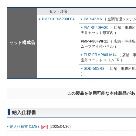
セット形名
PMZX-ERMP80FE4
PAR-46MA
（ 空調管理システム
PM-RP40FA20
（ 店舗・事務所用
天井カセット形室内 ）
PMP-P80FWF11
（ 店舗・事務所用
セット構成品
ムーブアイ付パネル ）
PUZ-ERMP80HA14
（ 店舗・事
室外ユニット スリムER ）
SDD-50SR8
（ 店舗・事務所用パ
）
この製品を使用可能な本体製品があ
納入仕様書
納入仕様書 (1MB)
[2025/04/30]