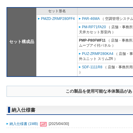
セット形名
PMZD-ZRMP280FF4
PAR-46MA
（ 空調管理システム
PM-RP71FA20
（ 店舗・事務所用
天井カセット形室内 ）
PMP-P80FWF11
（ 店舗・事務所用
セット構成品
ムーブアイ付パネル ）
PUZ-ZRMP280KA4
（ 店舗・事務
外ユニット スリムZR ）
SDF-1111R8
（ 店舗・事務所用パ
）
この製品を使用可能な本体製品があ
納入仕様書
納入仕様書 (1MB)
[2025/04/30]