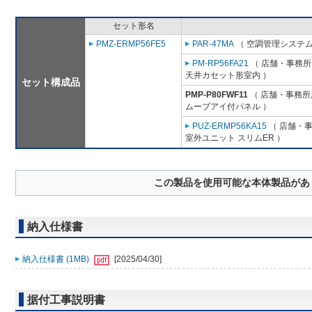
セット形名
PMZ-ERMP56FE5
PAR-47MA
（ 空調管理システム
PM-RP56FA21
（ 店舗・事務所用
天井カセット形室内 ）
セット構成品
PMP-P80FWF11
（ 店舗・事務所用
ムーブアイ付パネル ）
PUZ-ERMP56KA15
（ 店舗・事務
室外ユニット スリムER ）
この製品を使用可能な本体製品があ
納入仕様書
納入仕様書 (1MB)
[2025/04/30]
据付工事説明書