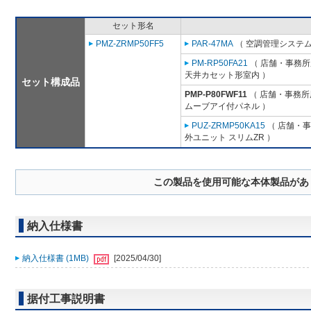
セット形名
PMZ-ZRMP50FF5
PAR-47MA
（ 空調管理システム
PM-RP50FA21
（ 店舗・事務所用
天井カセット形室内 ）
セット構成品
PMP-P80FWF11
（ 店舗・事務所用
ムーブアイ付パネル ）
PUZ-ZRMP50KA15
（ 店舗・事務
外ユニット スリムZR ）
この製品を使用可能な本体製品があ
納入仕様書
納入仕様書 (1MB)
[2025/04/30]
据付工事説明書