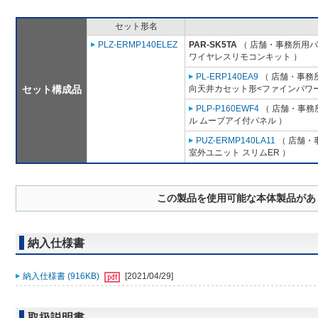
セット形名
PLZ-ERMP140ELEZ
PAR-SK5TA
（ 店舗・事務所用パッ
ワイヤレスリモコンキット ）
PL-ERP140EA9
（ 店舗・事務所用
セット構成品
向天井カセット形<ファインパワー
PLP-P160EWF4
（ 店舗・事務所
ル ムーブアイ付パネル ）
PUZ-ERMP140LA11
（ 店舗・事
室外ユニット スリムER ）
この製品を使用可能な本体製品があ
納入仕様書
納入仕様書 (916KB)
[2021/04/29]
取扱説明書