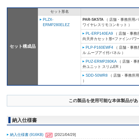
セット形名
PLZX-
PAR-SK5TA
（ 店舗・事務所用パッ
ERMP280ELEZ
ワイヤレスリモコンキット ）
PL-ERP140EA9
（ 店舗・事務所用
向天井カセット形<ファインパワー
セット構成品
PLP-P160EWF4
（ 店舗・事務所
ル ムーブアイ付パネル ）
PUZ-ERMP280KA
（ 店舗・事務
外ユニット スリムER ）
SDD-50WR8
（ 店舗・事務所用パ
）
この製品を使用可能な本体製品があ
納入仕様書
納入仕様書 (916KB)
[2021/04/29]