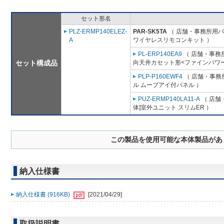
セット形名
PLZ-ERMP140ELEZ-
PAR-SK5TA
（ 店舗・事務所用パッ
A
ワイヤレスリモコンキット ）
PL-ERP140EA9
（ 店舗・事務所用
セット構成品
向天井カセット形<ファインパワー
PLP-P160EWF4
（ 店舗・事務所
ル ムーブアイ付パネル ）
PUZ-ERMP140LA11-A
（ 店舗・
体]室外ユニット スリムER ）
この製品を使用可能な本体製品があ
納入仕様書
納入仕様書 (916KB)
[2021/04/29]
取扱説明書