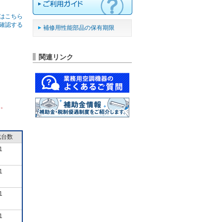
はこちら
確認する
補修用性能部品の保有期限
関連リンク
ん。
成台数
1
1
1
1