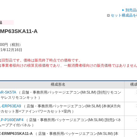
別売品
セット構成品を
RMP63SKA11-A
000円（税別）
1年12月16日
は旧型品です。価格は販売終了時点での価格です。
は事業者様向けの積算見積価格であり、一般消費者様向けの販売価格ではありませ
構成形名
構
AR-SK5TA
（ 店舗・事務所用パッケージエアコン(Mr.SLIM) [別売]リモコン
イヤレスリモコンキット ）
L-ERP63EA9
（ 店舗・事務所用パッケージエアコン(Mr.SLIM) [本体]4方向
井カセット形<ファインパワーカセット>室内 ）
LP-P160EWF4
（ 店舗・事務所用パッケージエアコン(Mr.SLIM) [別売]パネ
ムーブアイ付パネル ）
Z-ERMP63SKA11-A
（ 店舗・事務所用パッケージエアコン(Mr.SLIM) [本