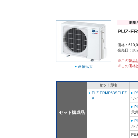
PUZ-E
価格：610,
発売日：202
※この製品
※この価格
画像拡大
セット形名
PLZ-ERMP63SELEZ-
P
A
ワ
P
セット構成品
天
P
ル 
PU