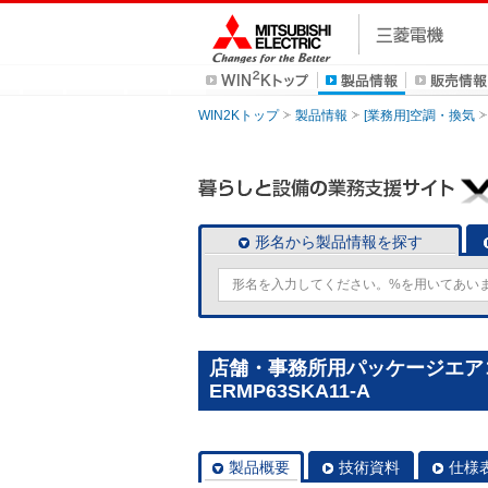
WIN2Kトップ
製品情報
[業務用]空調・換気
形名から製品情報を探す
店舗・事務所用パッケージエアコン(M
ERMP63SKA11-A
製品概要
技術資料
仕様