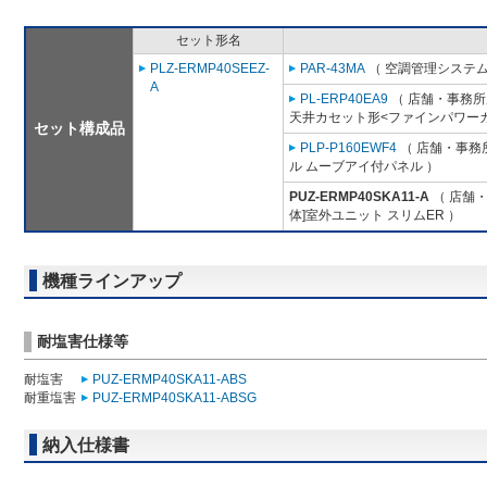
セット形名
PLZ-ERMP40SEEZ-
PAR-43MA
（ 空調管理システム
A
PL-ERP40EA9
（ 店舗・事務所用
天井カセット形<ファインパワーカ
セット構成品
PLP-P160EWF4
（ 店舗・事務所
ル ムーブアイ付パネル ）
PUZ-ERMP40SKA11-A
（ 店舗・
体]室外ユニット スリムER ）
機種ラインアップ
耐塩害仕様等
耐塩害
PUZ-ERMP40SKA11-ABS
耐重塩害
PUZ-ERMP40SKA11-ABSG
納入仕様書