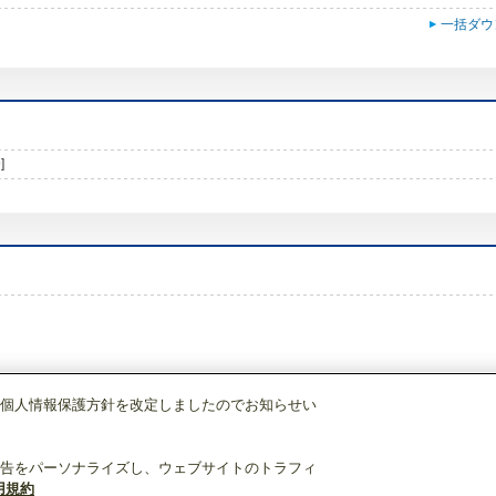
一括ダウ
]
個人情報保護方針を改定しましたのでお知らせい
・産業冷熱
ユニットクーラ
[本体]冷蔵(高温)用
UCH-D20BNA
告をパーソナライズし、ウェブサイトのトラフィ
用規約