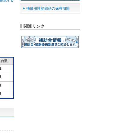
確認する
補修用性能部品の保有期限
関連リンク
成台数
1
1
1
1