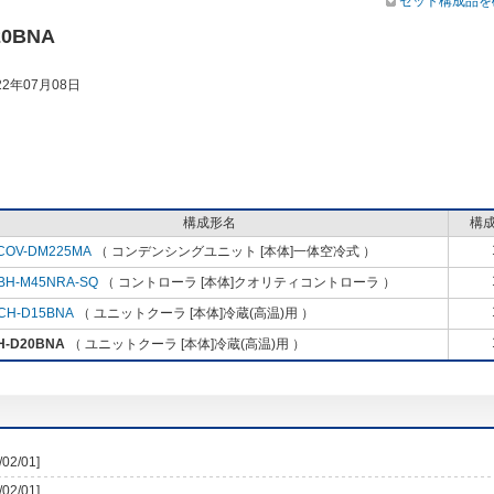
セット構成品を
20BNA
2年07月08日
構成形名
構
COV-DM225MA
（ コンデンシングユニット [本体]一体空冷式 ）
BH-M45NRA-SQ
（ コントローラ [本体]クオリティコントローラ ）
CH-D15BNA
（ ユニットクーラ [本体]冷蔵(高温)用 ）
H-D20BNA
（ ユニットクーラ [本体]冷蔵(高温)用 ）
/02/01]
/02/01]