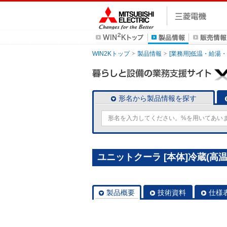
WIN2Kトップ
製品情報
[業務用]低温・給湯
形名から製品情報を探す
ユニットクーラ [本体]冷蔵(高温)用
製品概要
技術資料
仕様