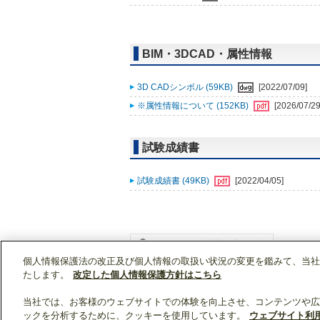
BIM・3DCAD・属性情報
3D CADシンボル (59KB)
[2022/07/09]
※属性情報について (152KB)
[2026/07/29
試験成績書
試験成績書 (49KB)
[2022/04/05]
個人情報保護法の改正及び個人情報の取扱い状況の変更を鑑みて、当社
WIN2Kトップ
製品情報
[業務用]低温・給湯
たします。
改定した個人情報保護方針はこちら
当社では、お客様のウェブサイトでの体験を向上させ、コンテンツや広
ックを分析するために、クッキーを使用しています。
ウェブサイト利