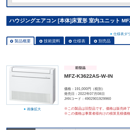
ハウジングエアコン [本体]床置形 室内ユニット MFZ-K
仕様表ダウ
製品概要
技術資料
仕様表
別売品
MFZ-K3622AS-W-IN
価格：191,000円（税別）
発売日：2022年07月08日
JANコード：4902901929960
※この製品は旧型品です。価格は販売終
画像拡大
※この価格は事業者様向けの積算見積価