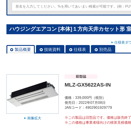
ハウジングエアコン [本体]１方向天井カセット形 室内ユニ
仕様表ダウ
製品概要
技術資料
仕様表
別売品
MLZ-GX5622AS-IN
価格：339,000円（税別）
発売日：2022年07月08日
JANコード：4902901929779
※この製品は旧型品です。価格は販売終
画像拡大
※この価格は事業者様向けの積算見積価