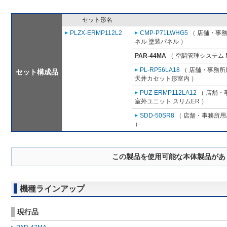
セット形名
PLZX-ERMP112L2
CMP-P71LWHG5
（ 店舗・事務所
ネル 塗装パネル ）
PAR-44MA
（ 空調管理システム 
PL-RP56LA18
（ 店舗・事務所用
セット構成品
天井カセット形室内 ）
PUZ-ERMP112LA12
（ 店舗・事
室外ユニット スリムER ）
SDD-50SR8
（ 店舗・事務所用パ
）
この製品を使用可能な本体製品があ
機種ラインアップ
現行品