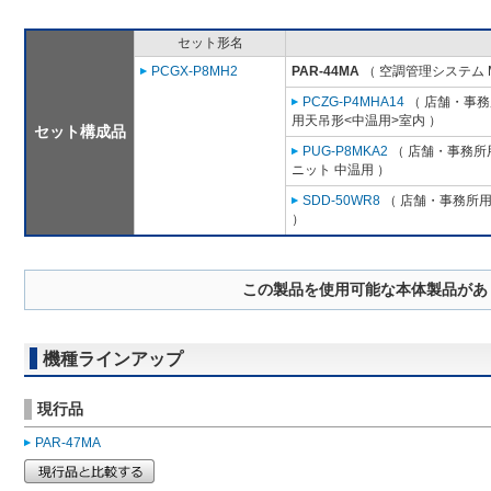
セット形名
PCGX-P8MH2
PAR-44MA
（ 空調管理システム 
PCZG-P4MHA14
（ 店舗・事務所
用天吊形<中温用>室内 ）
セット構成品
PUG-P8MKA2
（ 店舗・事務所用
ニット 中温用 ）
SDD-50WR8
（ 店舗・事務所用パ
）
この製品を使用可能な本体製品があ
機種ラインアップ
現行品
PAR-47MA