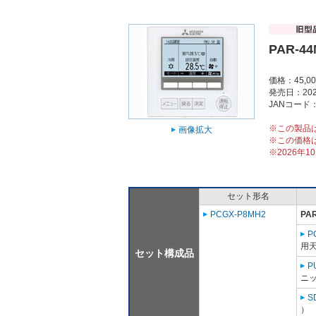
PAR-4
価格：45,0
発売日：202
JANコード：4
※この製品
画像拡大
※この価格
※2026年
セット形名
PCGX-P8MH2
PA
P
用天
セット構成品
P
ニッ
S
）