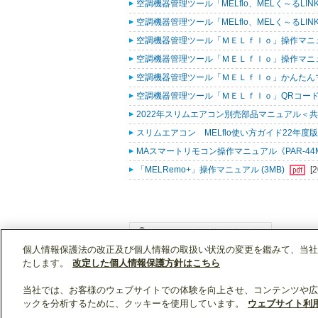
空調機器管理ツール「MELflo、MELく～るLINK fo
空調機器管理ツール「MELflo、MELく～るLINK fo
空調機器管理ツール「ＭＥＬｆｌｏ」操作マニュアル
空調機器管理ツール「ＭＥＬｆｌｏ」操作マニュアル（
空調機器管理ツール「ＭＥＬｆｌｏ」かんたんマニュ
空調機器管理ツール「ＭＥＬｆｌｏ」QRコード作
2022年スリムエアコン別売部品マニュアル＜共通
スリムエアコン MELflo使い方ガイド22年度版 
MAスマートリモコン操作マニュアル《PAR-44MA
「MELRemo+」操作マニュアル (3MB)
[
個人情報保護法の改正及び個人情報の取扱い状況の変更を鑑みて、当社
WIN2Kトップ
製品情報
[業務用]空調・換気
たします。
改定した個人情報保護方針はこちら
当社では、お客様のウェブサイトでの体験を向上させ、コンテンツや広
ックを分析するために、クッキーを使用しています。
ウェブサイト利
クリップリスト
0
0
製品：
/ 資料：