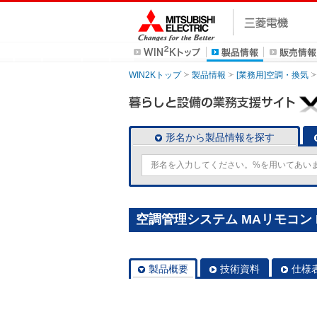
WIN2Kトップ
製品情報
[業務用]空調・換気
形名から製品情報を探す
空調管理システム MAリモコン P
製品概要
技術資料
仕様