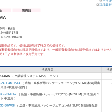
本体を
現行品を
4MA
00円（税別）
2年05月17日
902901967801
は旧型品です。価格は販売終了時点での価格です。
は事業者様向けの積算見積価格であり、一般消費者様向けの販売価格ではありませ
10月1日より新価格に改定予定です。
構成形名
構
R-44MA
（ 空調管理システム MAリモコン ）
CZG-P4MHA14
（ 店舗・事務所用パッケージエアコン(Mr.SLIM) [本体]厨房
吊形<中温用>室内 ）
UG-P8MKA2
（ 店舗・事務所用パッケージエアコン(Mr.SLIM) [本体]室外ユ
ト 中温用 ）
DD-50WR8
（ 店舗・事務所用パッケージエアコン(Mr.SLIM) [別売]分配管