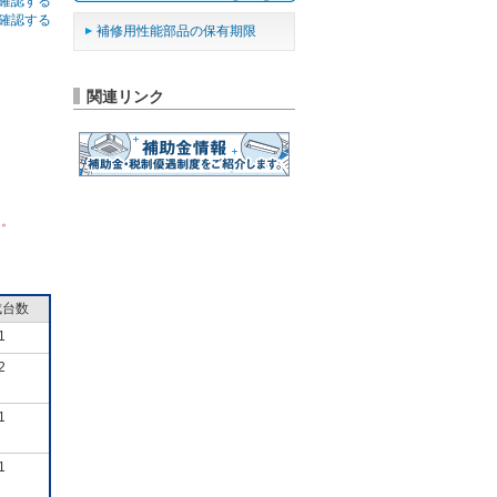
確認する
確認する
補修用性能部品の保有期限
関連リンク
ん。
成台数
1
2
1
1