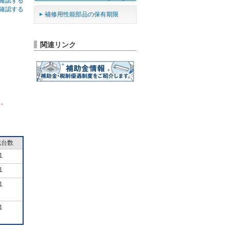
確認する
確認する
補修用性能部品の保有期限
関連リンク
ん。
成台数
1
1
1
1