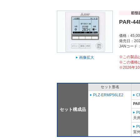
PAR-4
価格：45,0
発売日：202
JANコード：4
※この製品
画像拡大
※この価格
※2026年
セット形名
PLZ-ERMP56LE2
C
PA
セット構成品
P
天
P
室外