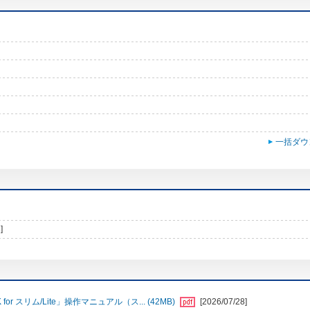
一括ダウ
]
r スリム/Lite」操作マニュアル（ス... (42MB)
[2026/07/28]