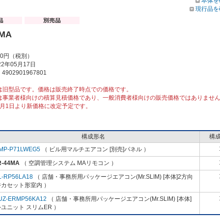
本体を
現行品を
4MA
00円（税別）
2年05月17日
902901967801
は旧型品です。価格は販売終了時点での価格です。
は事業者様向けの積算見積価格であり、一般消費者様向けの販売価格ではありませ
10月1日より新価格に改定予定です。
構成形名
構
MP-P71LWEG5
（ ビル用マルチエアコン [別売]パネル ）
R-44MA
（ 空調管理システム MAリモコン ）
L-RP56LA18
（ 店舗・事務所用パッケージエアコン(Mr.SLIM) [本体]2方向
井カセット形室内 ）
UZ-ERMP56KA12
（ 店舗・事務所用パッケージエアコン(Mr.SLIM) [本体]
ユニット スリムER ）