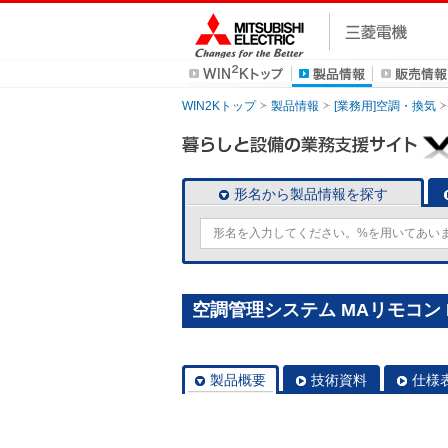
WIN2Kトップ
製品情報
[業務用]空調・換気
形名から製品情報を探す
空調管理システム MAリモコン P
製品概要
技術資料
仕様