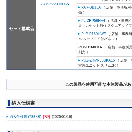
ZRMP56SHBFG5
PAR-SB1LA
（ 店舗・事務所用パッ
売 ）
PL-ZRP56HA4
（ 店舗・事務所用
天井カセット形<i-スクエアタイプ
セット構成品
PLP-P160HWF
（ 店舗・事務所用
ル ムーブアイ付パネル ）
PLP-U160HLR
（ 店舗・事務所用パ
別売 ）
PUZ-ZRMP56SKA15
（ 店舗・事
室外ユニット スリムZR ）
この製品を使用可能な本体製品があ
納入仕様書
納入仕様書 (788KB)
[2025/01/16]