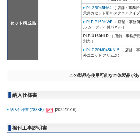
PL-ZRP45HA4
（ 店舗・事務所用
天井カセット形<i-スクエアタイプ
PLP-P160HWF
（ 店舗・事務所用
セット構成品
ル ムーブアイ付パネル ）
PLP-U160HLR
（ 店舗・事務所用パ
別売 ）
PUZ-ZRMP45KA15
（ 店舗・事務
外ユニット スリムZR ）
この製品を使用可能な本体製品があ
納入仕様書
納入仕様書 (788KB)
[2025/01/16]
据付工事説明書