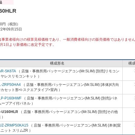
60HLR
00円（税別）
2年09月15日
は事業者様向けの積算見積価格であり、一般消費者様向けの販売価格ではありませ
10月1日より新価格に改定予定です。
構成形名
構
AR-SK6TA
（ 店舗・事務所用パッケージエアコン(Mr.SLIM) [別売]リモコン
イヤレスリモコンキット ）
L-ZRP50HA4
（ 店舗・事務所用パッケージエアコン(Mr.SLIM) [本体]4方向
カセット形<i-スクエアタイプ>室内 ）
LP-P160HWF
（ 店舗・事務所用パッケージエアコン(Mr.SLIM) [別売]パネ
ムーブアイ付パネル ）
P-U160HLR
（ 店舗・事務所用パッケージエアコン(Mr.SLIM) [別売]その他
 ）
UZ-ZRMP50KA15
（ 店舗・事務所用パッケージエアコン(Mr.SLIM) [本体]室
ニット スリムZR ）