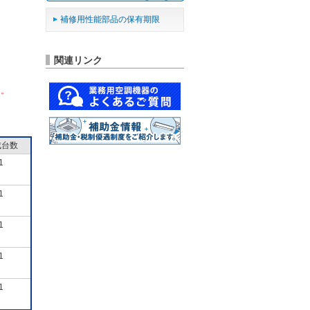
補修用性能部品の保有期限
関連リンク
ん。
成台数
1
1
1
1
1