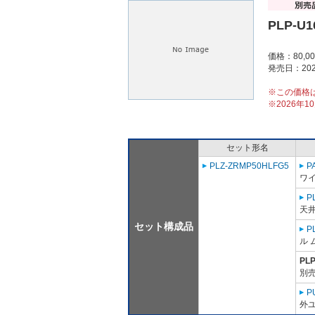
PLP-U1
価格：80,0
発売日：202
※この価格
※2026年
セット形名
PLZ-ZRMP50HLFG5
P
ワ
P
天井
セット構成品
P
ル 
PL
別売
P
外ユ