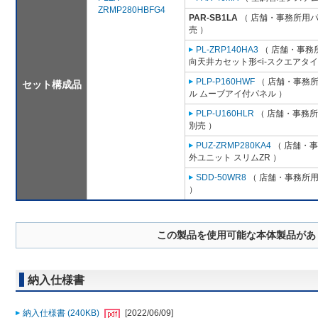
ZRMP280HBFG4
PAR-SB1LA
（ 店舗・事務所用パッ
売 ）
PL-ZRP140HA3
（ 店舗・事務所用
向天井カセット形<i-スクエアタイ
PLP-P160HWF
（ 店舗・事務所用
セット構成品
ル ムーブアイ付パネル ）
PLP-U160HLR
（ 店舗・事務所用
別売 ）
PUZ-ZRMP280KA4
（ 店舗・事務
外ユニット スリムZR ）
SDD-50WR8
（ 店舗・事務所用パ
）
この製品を使用可能な本体製品があ
納入仕様書
納入仕様書 (240KB)
[2022/06/09]