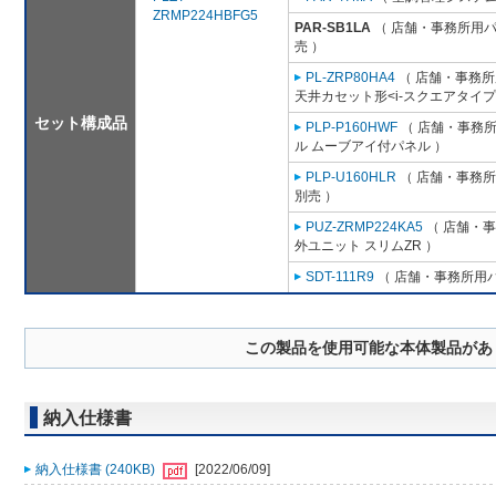
ZRMP224HBFG5
PAR-SB1LA
（ 店舗・事務所用パッ
売 ）
PL-ZRP80HA4
（ 店舗・事務所用
天井カセット形<i-スクエアタイプ
セット構成品
PLP-P160HWF
（ 店舗・事務所用
ル ムーブアイ付パネル ）
PLP-U160HLR
（ 店舗・事務所用
別売 ）
PUZ-ZRMP224KA5
（ 店舗・事務
外ユニット スリムZR ）
SDT-111R9
（ 店舗・事務所用パッ
この製品を使用可能な本体製品があ
納入仕様書
納入仕様書 (240KB)
[2022/06/09]