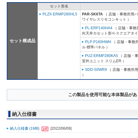
セット形名
PLZX-ERMP280HL5
PAR-SK6TA
（ 店舗・事務所用パッ
ワイヤレスリモコンキット ）
PL-ERP140HA4
（ 店舗・事務所
向天井カセット形<i-スクエアタイ
セット構成品
PLP-P160HWH
（ 店舗・事務所用
ル 標準パネル ）
PUZ-ERMP280KA5
（ 店舗・事務
室外ユニット スリムER ）
SDD-50WR9
（ 店舗・事務所用パ
）
この製品を使用可能な本体製品があ
納入仕様書
納入仕様書 (1MB)
[2022/06/09]