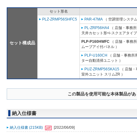
セット形名
PLZ-ZRMP56SHFC5
PAR-47MA
（ 空調管理システム
PL-ZRP56HA4
（ 店舗・事務所用
天井カセット形<i-スクエアタイプ
PLP-P160HWFC
（ 店舗・事務所用
セット構成品
ムーブアイ付パネル ）
PLP-U160CH
（ 店舗・事務所用パ
ター自動清掃ユニット ）
PUZ-ZRMP56SKA15
（ 店舗・事
室外ユニット スリムZR ）
この製品を使用可能な本体製品があ
納入仕様書
納入仕様書 (215KB)
[2022/06/09]