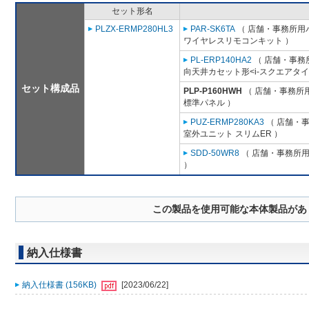
セット形名
PLZX-ERMP280HL3
PAR-SK6TA
（ 店舗・事務所用パッ
ワイヤレスリモコンキット ）
PL-ERP140HA2
（ 店舗・事務所
向天井カセット形<i-スクエアタイ
セット構成品
PLP-P160HWH
（ 店舗・事務所用パ
標準パネル ）
PUZ-ERMP280KA3
（ 店舗・事務
室外ユニット スリムER ）
SDD-50WR8
（ 店舗・事務所用パ
）
この製品を使用可能な本体製品があ
納入仕様書
納入仕様書 (156KB)
[2023/06/22]