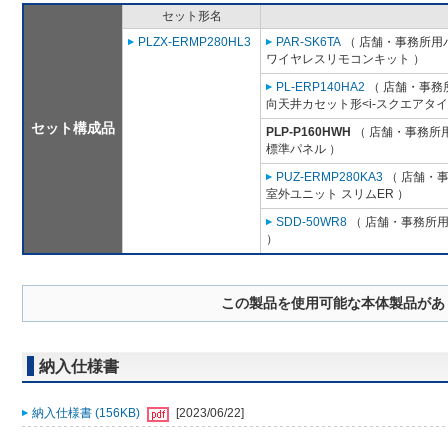
セット形名
PLZX-ERMP280HL3
PAR-SK6TA
（ 店舗・事務所用パッ
ワイヤレスリモコンキット ）
PL-ERP140HA2
（ 店舗・事務所
向天井カセット形<i-スクエアタイ
セット構成品
PLP-P160HWH
（ 店舗・事務所用パ
標準パネル ）
PUZ-ERMP280KA3
（ 店舗・事務
室外ユニット スリムER ）
SDD-50WR8
（ 店舗・事務所用パ
）
この製品を使用可能な本体製品があ
納入仕様書
納入仕様書 (156KB)
[2023/06/22]