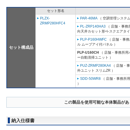
セット形名
PLZX-
PAR-46MA
（ 空調管理システム
ZRMP280HFC4
PL-ZRP140HA3
（ 店舗・事務所用
向天井カセット形<i-スクエアタイ
PLP-P160HWFC
（ 店舗・事務所
ル ムーブアイ付パネル ）
セット構成品
PLP-U160CH
（ 店舗・事務所用パッ
ー自動清掃ユニット ）
PUZ-ZRMP280KA4
（ 店舗・事務
外ユニット スリムZR ）
SDD-50WR8
（ 店舗・事務所用パ
）
この製品を使用可能な本体製品があ
納入仕様書