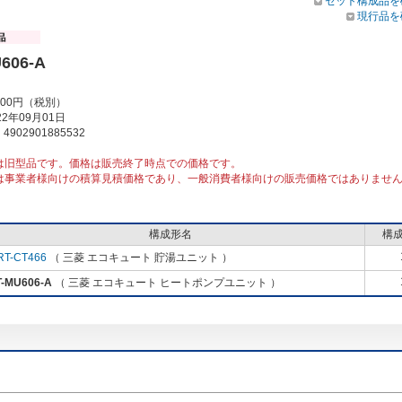
セット構成品を
現行品を
606-A
000円（税別）
2年09月01日
902901885532
は旧型品です。価格は販売終了時点での価格です。
は事業者様向けの積算見積価格であり、一般消費者様向けの販売価格ではありませ
構成形名
構
RT-CT466
（ 三菱 エコキュート 貯湯ユニット ）
-MU606-A
（ 三菱 エコキュート ヒートポンプユニット ）