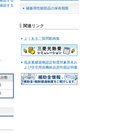
確認する
確認する
補修用性能部品の保有期限
関連リンク
よくあるご質問動画集
ん。
低炭素建築物認定制度対象形名お
よび住宅用資機材品質性能証明書
成台数
1
1