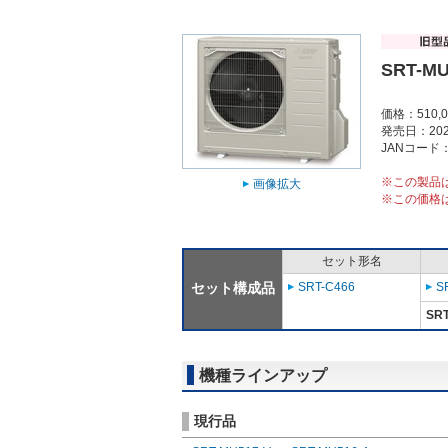
SRT-MU
価格：510,
発売日：202
JANコード：4
※この製品
画像拡大
※この価格
セット形名
セット構成品
SRT-C466
S
SRT
機種ラインアップ
現行品