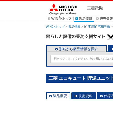
WIN2Kトップ
製品情報
[住宅用]住宅用設備
形名から製品情報を探す
三菱 エコキュート 貯湯ユニット S
製品概要
技術資料
仕様