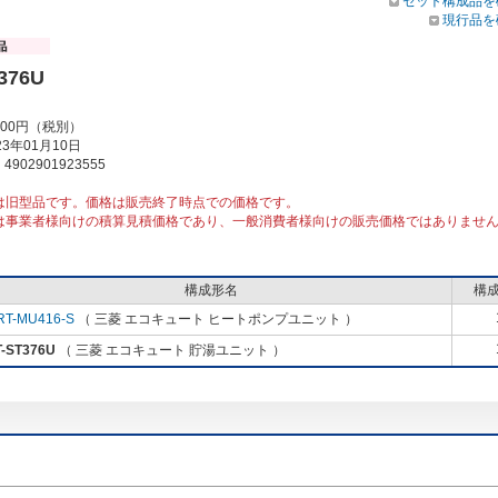
セット構成品を
現行品を
376U
000円（税別）
3年01月10日
902901923555
は旧型品です。価格は販売終了時点での価格です。
は事業者様向けの積算見積価格であり、一般消費者様向けの販売価格ではありませ
構成形名
構
RT-MU416-S
（ 三菱 エコキュート ヒートポンプユニット ）
-ST376U
（ 三菱 エコキュート 貯湯ユニット ）