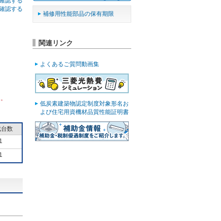
確認する
確認する
補修用性能部品の保有期限
関連リンク
よくあるご質問動画集
ん。
低炭素建築物認定制度対象形名お
よび住宅用資機材品質性能証明書
成台数
1
1