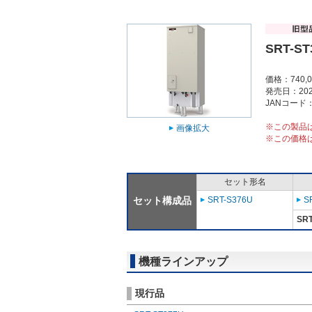
SRT-ST
価格：740,
発売日：202
JANコード：4
※この製品
画像拡大
※この価格
セット形名
セット構成品
SRT-S376U
S
SRT
機種ラインアップ
現行品