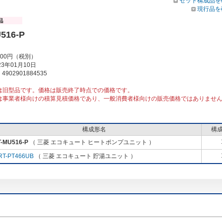
セット構成品を
現行品を
516-P
000円（税別）
3年01月10日
902901884535
は旧型品です。価格は販売終了時点での価格です。
は事業者様向けの積算見積価格であり、一般消費者様向けの販売価格ではありませ
構成形名
構
-MU516-P
（ 三菱 エコキュート ヒートポンプユニット ）
RT-PT466UB
（ 三菱 エコキュート 貯湯ユニット ）