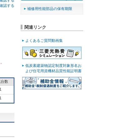
確認する
確認する
補修用性能部品の保有期限
関連リンク
よくあるご質問動画集
ん。
低炭素建築物認定制度対象形名お
よび住宅用資機材品質性能証明書
成台数
1
1