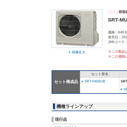
SRT-MU
価格：640,
発売日：202
JANコード：4
※この製品
画像拡大
※この価格
セット形名
セット構成品
SRT-P466UB
SRT
S
機種ラインアップ
現行品