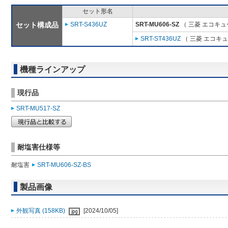
セット形名
セット構成品
SRT-S436UZ
SRT-MU606-SZ
（ 三菱 エコキュ
SRT-ST436UZ
（ 三菱 エコキ
機種ラインアップ
現行品
SRT-MU517-SZ
耐塩害仕様等
耐塩害
SRT-MU606-SZ-BS
製品画像
外観写真 (158KB)
[2024/10/05]