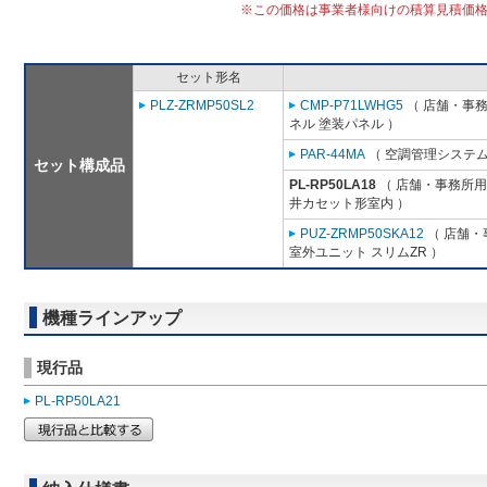
※この価格は事業者様向けの積算見積価
セット形名
PLZ-ZRMP50SL2
CMP-P71LWHG5
（ 店舗・事務所
ネル 塗装パネル ）
PAR-44MA
（ 空調管理システム
セット構成品
PL-RP50LA18
（ 店舗・事務所用パ
井カセット形室内 ）
PUZ-ZRMP50SKA12
（ 店舗・事
室外ユニット スリムZR ）
機種ラインアップ
現行品
PL-RP50LA21