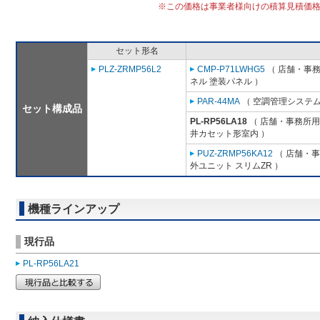
※この価格は事業者様向けの積算見積価
セット形名
PLZ-ZRMP56L2
CMP-P71LWHG5
（ 店舗・事務所
ネル 塗装パネル ）
PAR-44MA
（ 空調管理システム
セット構成品
PL-RP56LA18
（ 店舗・事務所用パ
井カセット形室内 ）
PUZ-ZRMP56KA12
（ 店舗・事務
外ユニット スリムZR ）
機種ラインアップ
現行品
PL-RP56LA21