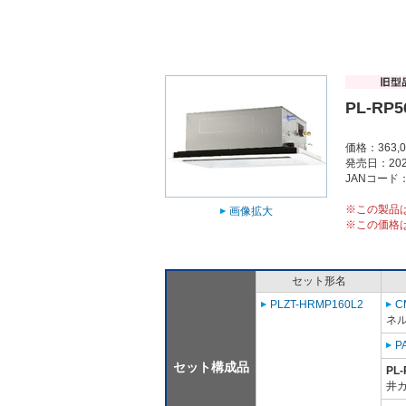
PL-RP5
価格：363,
発売日：202
JANコード：4
※この製品
画像拡大
※この価格
セット形名
PLZT-HRMP160L2
C
ネル
P
セット構成品
PL-
井