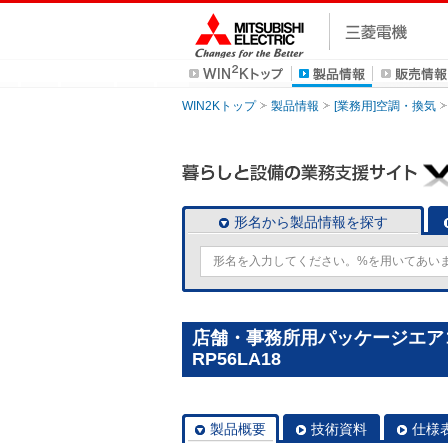
WIN2Kトップ
製品情報
[業務用]空調・換気
形名から製品情報を探す
店舗・事務所用パッケージエアコン(
RP56LA18
製品概要
技術資料
仕様