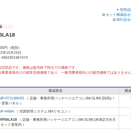
別売品
セット構成品を
現行品を
6LA18
000円（税別）
2年10月24日
902901967474
は旧型品です。価格は販売終了時点での価格です。
は事業者様向けの積算見積価格であり、一般消費者様向けの販売価格ではありませ
構成形名
構
MP-P71LWHG5
（ 店舗・事務所用パッケージエアコン(Mr.SLIM) [別売]パ
 塗装パネル ）
AR-44MA
（ 空調管理システム MAリモコン ）
RP56LA18
（ 店舗・事務所用パッケージエアコン(Mr.SLIM) [本体]2方向天
カセット形室内 ）