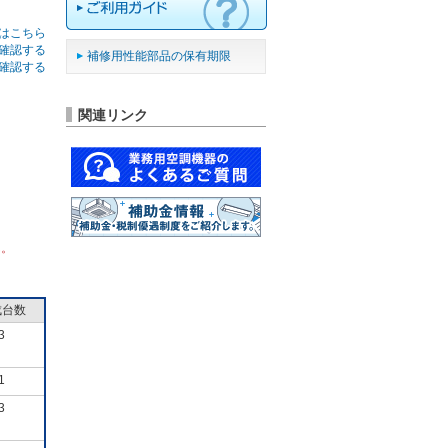
はこちら
確認する
補修用性能部品の保有期限
確認する
関連リンク
ん。
成台数
3
1
3