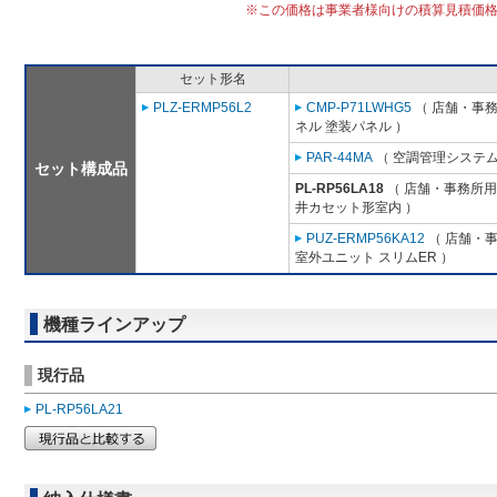
※この価格は事業者様向けの積算見積価
セット形名
PLZ-ERMP56L2
CMP-P71LWHG5
（ 店舗・事務所
ネル 塗装パネル ）
PAR-44MA
（ 空調管理システム
セット構成品
PL-RP56LA18
（ 店舗・事務所用パ
井カセット形室内 ）
PUZ-ERMP56KA12
（ 店舗・事務
室外ユニット スリムER ）
機種ラインアップ
現行品
PL-RP56LA21