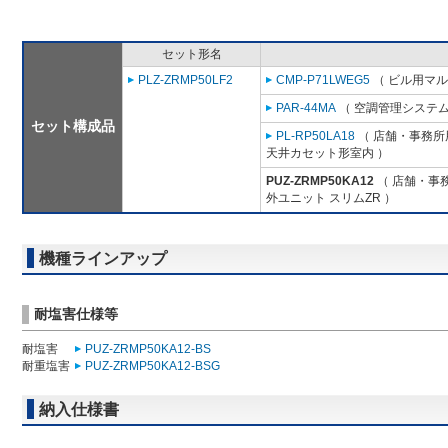
セット形名
PLZ-ZRMP50LF2
CMP-P71LWEG5
（ ビル用マル
PAR-44MA
（ 空調管理システム
セット構成品
PL-RP50LA18
（ 店舗・事務所用
天井カセット形室内 ）
PUZ-ZRMP50KA12
（ 店舗・事務
外ユニット スリムZR ）
機種ラインアップ
耐塩害仕様等
耐塩害
PUZ-ZRMP50KA12-BS
耐重塩害
PUZ-ZRMP50KA12-BSG
納入仕様書