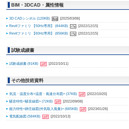
BIM・3DCAD・属性情報
3D CADシンボル (120KB)
[2025/03/06]
Revitファミリ 【50Hz専用】 (844KB)
[2022/12/15]
Revitファミリ 【60Hz専用】 (856KB)
[2022/12/15]
試験成績書
試験成績書 (91KB)
[2022/10/11]
その他技術資料
気流・温度分布<温度・風速分布図> (37KB)
[2022/10/20]
騒音特性<騒音線図> (72KB)
[2022/09/08]
能力特性<静圧線図(外気取入風量)> (665KB)
[2023/01/26]
電気配線図 (584KB)
[2022/10/13]