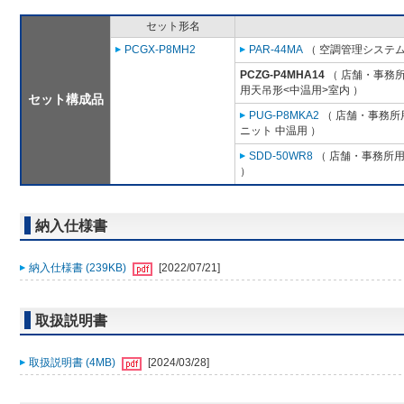
セット形名
PCGX-P8MH2
PAR-44MA
（ 空調管理システム
PCZG-P4MHA14
（ 店舗・事務所用
用天吊形<中温用>室内 ）
セット構成品
PUG-P8MKA2
（ 店舗・事務所用
ニット 中温用 ）
SDD-50WR8
（ 店舗・事務所用パ
）
納入仕様書
納入仕様書 (239KB)
[2022/07/21]
取扱説明書
取扱説明書 (4MB)
[2024/03/28]