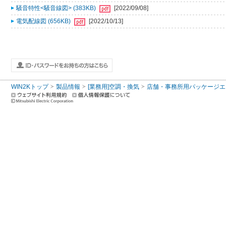
騒音特性<騒音線図> (383KB)
[2022/09/08]
電気配線図 (656KB)
[2022/10/13]
WIN2Kトップ
製品情報
[業務用]空調・換気
店舗・事務所用パッケージエアコン