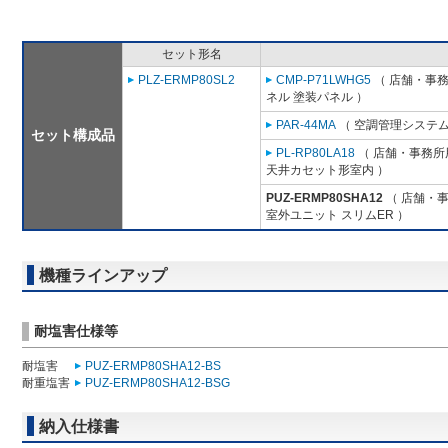
セット形名
PLZ-ERMP80SL2
CMP-P71LWHG5
（ 店舗・事務所
ネル 塗装パネル ）
PAR-44MA
（ 空調管理システム
セット構成品
PL-RP80LA18
（ 店舗・事務所用
天井カセット形室内 ）
PUZ-ERMP80SHA12
（ 店舗・事務
室外ユニット スリムER ）
機種ラインアップ
耐塩害仕様等
耐塩害
PUZ-ERMP80SHA12-BS
耐重塩害
PUZ-ERMP80SHA12-BSG
納入仕様書