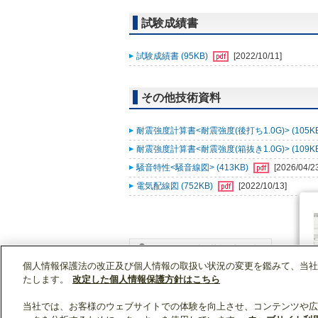
試験成績書
試験成績書 (95KB)
[2022/10/11]
その他技術資料
耐震強度計算書<耐震強度(後打ち1.0G)> (105K
耐震強度計算書<耐震強度(箱抜き1.0G)> (109K
騒音特性<騒音線図> (413KB)
[2026/04/2
電気配線図 (752KB)
[2022/10/13]
個人情報保護法の改正及び個人情報の取扱い状況の変更を鑑みて、当社
WIN2Kトップ
製品情報
[業務用]空調・換気
たします。
改定した個人情報保護方針はこちら
当社では、お客様のウェブサイトでの体験を向上させ、コンテンツや広