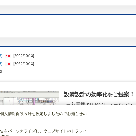
B)
[2022/10/13]
B)
[2022/10/13]
3]
設備設計の効率化をご提案！
三菱電機のBIMソリューション
（空調.換気.照明）
個人情報保護方針を改定しましたのでお知らせい
店舗・事務所用パッケージエアコン(Mr.SLIM)
[本体]室外ユニット
スリムER
詳細を見る
告をパーソナライズし、ウェブサイトのトラフィ