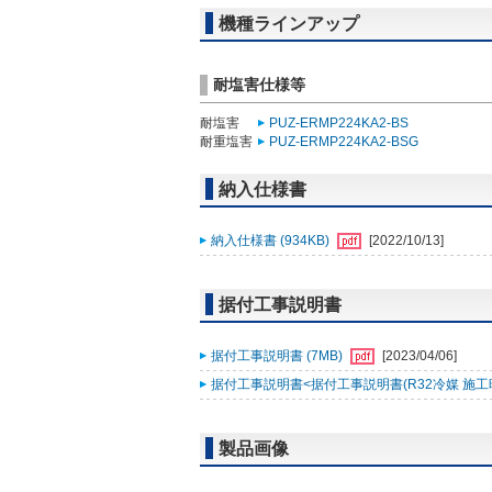
機種ラインアップ
耐塩害仕様等
耐塩害
PUZ-ERMP224KA2-BS
耐重塩害
PUZ-ERMP224KA2-BSG
納入仕様書
納入仕様書 (934KB)
[2022/10/13]
据付工事説明書
据付工事説明書 (7MB)
[2023/04/06]
据付工事説明書<据付工事説明書(R32冷媒 施工時ﾁｪｯｸ
製品画像