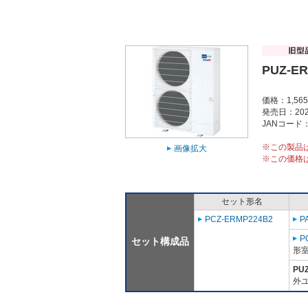
PUZ-E
価格：1,56
発売日：202
JANコード：4
※この製品
画像拡大
※この価格
セット形名
PCZ-ERMP224B2
P
P
セット構成品
形室
PU
外ユ