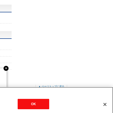
▲ ページトップに戻る
PUZ-ERMP224KA2
OK