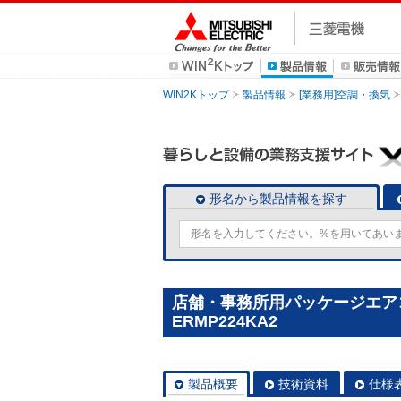
WIN2Kトップ
製品情報
[業務用]空調・換気
形名から製品情報を探す
店舗・事務所用パッケージエアコン(M
ERMP224KA2
製品概要
技術資料
仕様