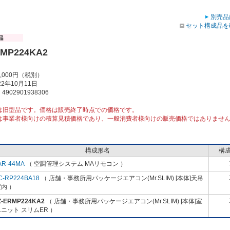
別売品
セット構成品を
RMP224KA2
5,000円（税別）
2年10月11日
902901938306
は旧型品です。価格は販売終了時点での価格です。
は事業者様向けの積算見積価格であり、一般消費者様向けの販売価格ではありませ
構成形名
構
AR-44MA
（ 空調管理システム MAリモコン ）
C-RP224BA18
（ 店舗・事務所用パッケージエアコン(Mr.SLIM) [本体]天吊
内 ）
Z-ERMP224KA2
（ 店舗・事務所用パッケージエアコン(Mr.SLIM) [本体]室
ニット スリムER ）