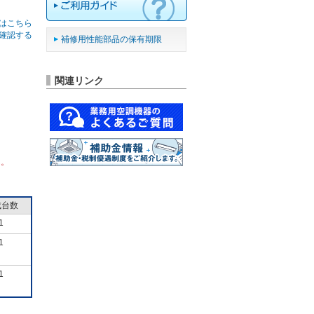
はこちら
確認する
補修用性能部品の保有期限
関連リンク
ん。
成台数
1
1
1