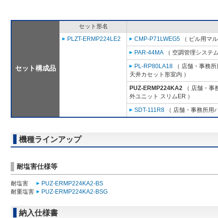
セット形名
PLZT-ERMP224LE2
CMP-P71LWEG5
（ ビル用マル
PAR-44MA
（ 空調管理システム
PL-RP80LA18
（ 店舗・事務所用
セット構成品
天井カセット形室内 ）
PUZ-ERMP224KA2
（ 店舗・事務
外ユニット スリムER ）
SDT-111R8
（ 店舗・事務所用パッ
機種ラインアップ
耐塩害仕様等
耐塩害
PUZ-ERMP224KA2-BS
耐重塩害
PUZ-ERMP224KA2-BSG
納入仕様書