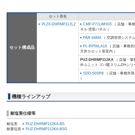
セット形名
PLZX-DHRMP112L2
CMP-P71LWHG5
（ 店舗・事務所
ネル 塗装パネル ）
PAR-44MA
（ 空調管理システム
PL-RP56LA18
（ 店舗・事務所用
セット構成品
天井カセット形室内 ）
PUZ-DHRMP112KA
（ 店舗・事務
外ユニット ズバ暖スリムDHシリ
SDD-50SR8
（ 店舗・事務所用パ
）
機種ラインアップ
耐塩害仕様等
耐塩害
PUZ-DHRMP112KA-BS
耐重塩害
PUZ-DHRMP112KA-BSG