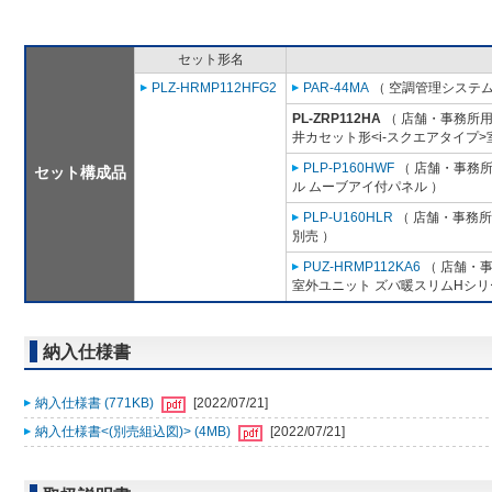
セット形名
PLZ-HRMP112HFG2
PAR-44MA
（ 空調管理システム
PL-ZRP112HA
（ 店舗・事務所用パ
井カセット形<i-スクエアタイプ>
PLP-P160HWF
（ 店舗・事務所用
セット構成品
ル ムーブアイ付パネル ）
PLP-U160HLR
（ 店舗・事務所用
別売 ）
PUZ-HRMP112KA6
（ 店舗・事務
室外ユニット ズバ暖スリムHシリ
納入仕様書
納入仕様書 (771KB)
[2022/07/21]
納入仕様書<(別売組込図)> (4MB)
[2022/07/21]