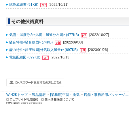
試験成績書 (91KB)
[2022/10/11]
その他技術資料
気流・温度分布<温度・風速分布図> (477KB)
[2022/10/27]
騒音特性<騒音線図> (74KB)
[2022/09/08]
能力特性<静圧線図(外気取入風量)> (697KB)
[2023/01/26]
電気配線図 (699KB)
[2022/10/13]
WIN2Kトップ
製品情報
[業務用]空調・換気
店舗・事務所用パッケージエアコン