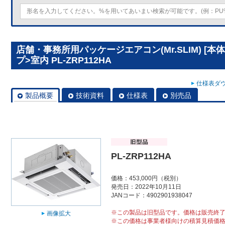
店舗・事務所用パッケージエアコン(Mr.SLIM) [本
プ>室内 PL-ZRP112HA
仕様表ダウ
製品概要
技術資料
仕様表
別売品
PL-ZRP112HA
価格：453,000円（税別）
発売日：2022年10月11日
JANコード：4902901938047
※この製品は旧型品です。価格は販売終
画像拡大
※この価格は事業者様向けの積算見積価