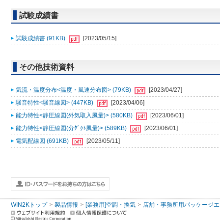
試験成績書
試験成績書 (91KB)
[2023/05/15]
その他技術資料
気流・温度分布<温度・風速分布図> (79KB)
[2023/04/27]
騒音特性<騒音線図> (447KB)
[2023/04/06]
能力特性<静圧線図(外気取入風量)> (580KB)
[2023/06/01]
能力特性<静圧線図(分ﾀﾞｸﾄ風量)> (589KB)
[2023/06/01]
電気配線図 (691KB)
[2023/05/11]
WIN2Kトップ
製品情報
[業務用]空調・換気
店舗・事務所用パッケージエアコン