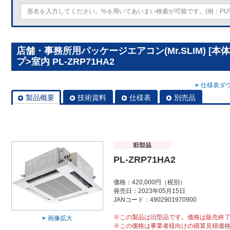
店舗・事務所用パッケージエアコン(Mr.SLIM) [本
プ>室内 PL-ZRP71HA2
仕様表ダウ
製品概要
技術資料
仕様表
別売品
PL-ZRP71HA2
価格：420,000円（税別）
発売日：2023年05月15日
JANコード：4902901970900
※この製品は旧型品です。価格は販売終
画像拡大
※この価格は事業者様向けの積算見積価