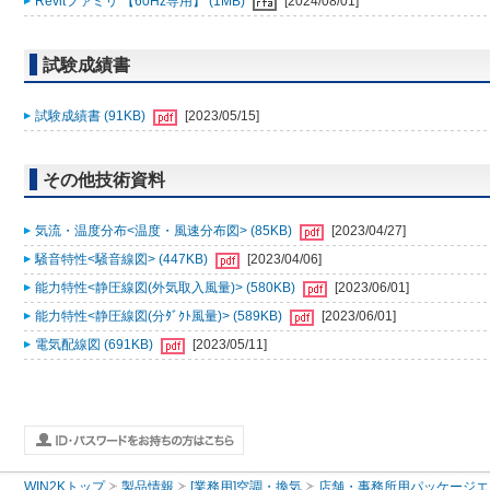
Revitファミリ 【60Hz専用】 (1MB)
[2024/08/01]
試験成績書
試験成績書 (91KB)
[2023/05/15]
その他技術資料
気流・温度分布<温度・風速分布図> (85KB)
[2023/04/27]
騒音特性<騒音線図> (447KB)
[2023/04/06]
能力特性<静圧線図(外気取入風量)> (580KB)
[2023/06/01]
能力特性<静圧線図(分ﾀﾞｸﾄ風量)> (589KB)
[2023/06/01]
電気配線図 (691KB)
[2023/05/11]
WIN2Kトップ
製品情報
[業務用]空調・換気
店舗・事務所用パッケージエアコン