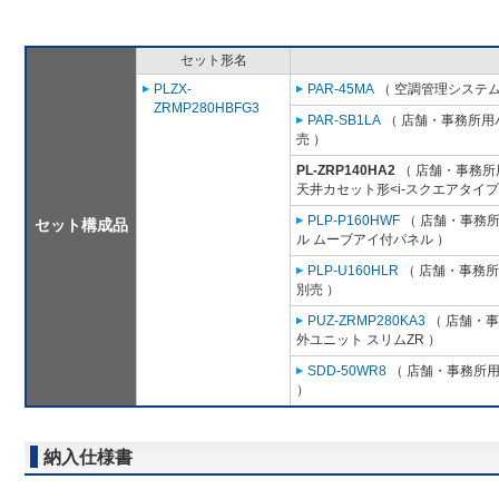
セット形名
PLZX-
PAR-45MA
（ 空調管理システム
ZRMP280HBFG3
PAR-SB1LA
（ 店舗・事務所用パッ
売 ）
PL-ZRP140HA2
（ 店舗・事務所用
天井カセット形<i-スクエアタイプ
PLP-P160HWF
（ 店舗・事務所用
セット構成品
ル ムーブアイ付パネル ）
PLP-U160HLR
（ 店舗・事務所用
別売 ）
PUZ-ZRMP280KA3
（ 店舗・事務
外ユニット スリムZR ）
SDD-50WR8
（ 店舗・事務所用パ
）
納入仕様書