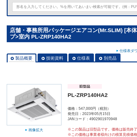
店舗・事務所用パッケージエアコン(Mr.SLIM) [本
プ>室内 PL-ZRP140HA2
仕様表ダウ
製品概要
技術資料
仕様表
別売品
PL-ZRP140HA2
価格：547,000円（税別）
発売日：2023年05月15日
JANコード：4902901970948
※この製品は旧型品です。価格は販売終
画像拡大
※この価格は事業者様向けの積算見積価