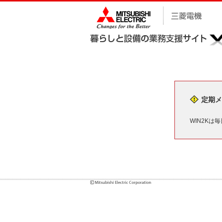
定期メ
WIN2Kは