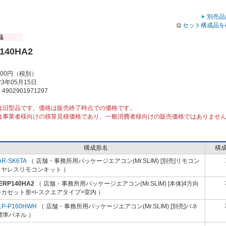
別売品
セット構成品を
140HA2
000円（税別）
3年05月15日
902901971297
は旧型品です。価格は販売終了時点での価格です。
は事業者様向けの積算見積価格であり、一般消費者様向けの販売価格ではありませ
構成形名
構
AR-SK6TA
（ 店舗・事務所用パッケージエアコン(Mr.SLIM) [別売]リモコン
イヤレスリモコンキット ）
-ERP140HA2
（ 店舗・事務所用パッケージエアコン(Mr.SLIM) [本体]4方向
カセット形<i-スクエアタイプ>室内 ）
LP-P160HWH
（ 店舗・事務所用パッケージエアコン(Mr.SLIM) [別売]パネ
標準パネル ）