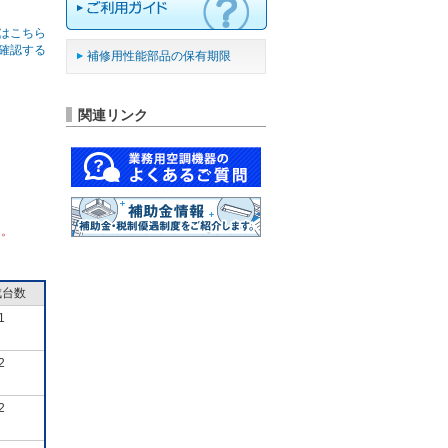
はこちら
確認する
補修用性能部品の保有期限
関連リンク
ん。
成台数
1
2
2