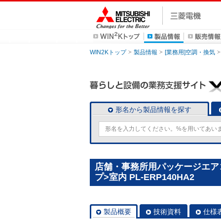
WIN2Kトップ
製品情報
[業務用]空調・換気
形名から製品情報を探す
店舗・事務所用パッケージエアコン(
プ>室内 PL-ERP140HA2
製品概要
技術資料
仕様