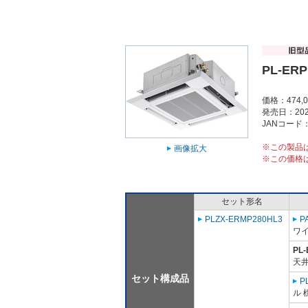
PL-ERP
価格：474,
発売日：202
JANコード：4
※この製品
画像拡大
※この価格
セット形名
PLZX-ERMP280HL3
P
ワ
PL
天井
セット構成品
P
ル 