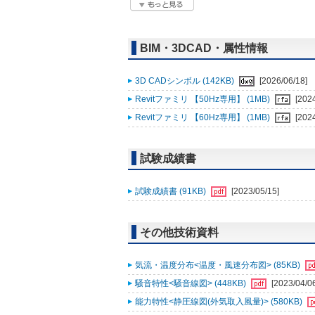
BIM・3DCAD・属性情報
3D CADシンボル (142KB)
[2026/06/18]
Revitファミリ 【50Hz専用】 (1MB)
[202
Revitファミリ 【60Hz専用】 (1MB)
[202
試験成績書
試験成績書 (91KB)
[2023/05/15]
その他技術資料
気流・温度分布<温度・風速分布図> (85KB)
騒音特性<騒音線図> (448KB)
[2023/04/0
能力特性<静圧線図(外気取入風量)> (580KB)