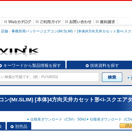
店舗・事務所用パッケージエアコン(Mr.SLIM)
[本体]4方向天井カセット形<i-ス
キーワードから製品情報を探す
技術資料を探す
Mr.SLIM) [本体]4方向天井カセット形<i-スクエア
仕様表ダウンロード（CSV） 50Hz
仕様表ダウンロード（CSV）
表
別売品