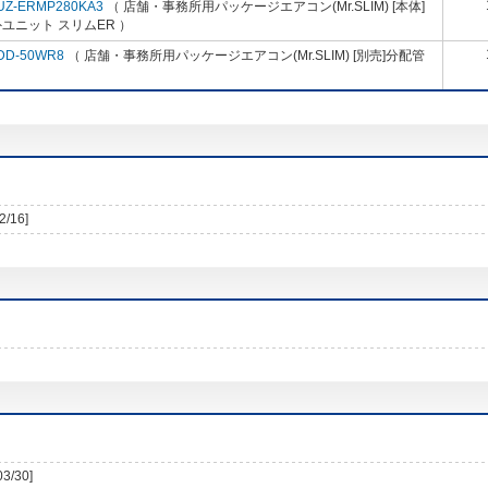
UZ-ERMP280KA3
（ 店舗・事務所用パッケージエアコン(Mr.SLIM) [本体]
ユニット スリムER ）
DD-50WR8
（ 店舗・事務所用パッケージエアコン(Mr.SLIM) [別売]分配管
2/16]
03/30]