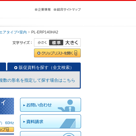
クエアタイプ>室内
PL-ERP140HA2
販促資料を探す（全文検索）
複数の形名を指定して探す場合はこちら
タイ
 60Hz