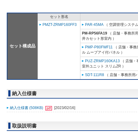
セット形名
PMZT-ZRMP160FF3
PAR-45MA
（ 空調管理システム
PM-RP56FA19
（ 店舗・事務所用パ
井カセット形室内 ）
セット構成品
PMP-P80FWF11
（ 店舗・事務所
ル ムーブアイ付パネル ）
PUZ-ZRMP160KA13
（ 店舗・事
室外ユニット スリムZR ）
SDT-111R8
（ 店舗・事務所用パッ
納入仕様書
納入仕様書 (508KB)
[2023/02/16]
取扱説明書