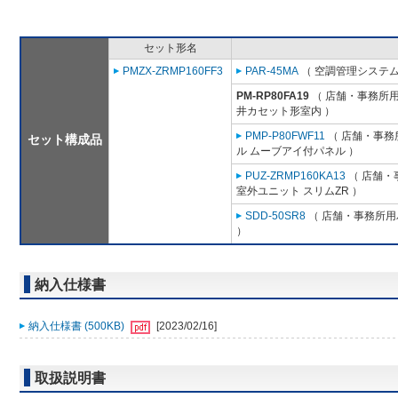
セット形名
PMZX-ZRMP160FF3
PAR-45MA
（ 空調管理システム
PM-RP80FA19
（ 店舗・事務所用パ
井カセット形室内 ）
PMP-P80FWF11
（ 店舗・事務所
セット構成品
ル ムーブアイ付パネル ）
PUZ-ZRMP160KA13
（ 店舗・事
室外ユニット スリムZR ）
SDD-50SR8
（ 店舗・事務所用パ
）
納入仕様書
納入仕様書 (500KB)
[2023/02/16]
取扱説明書