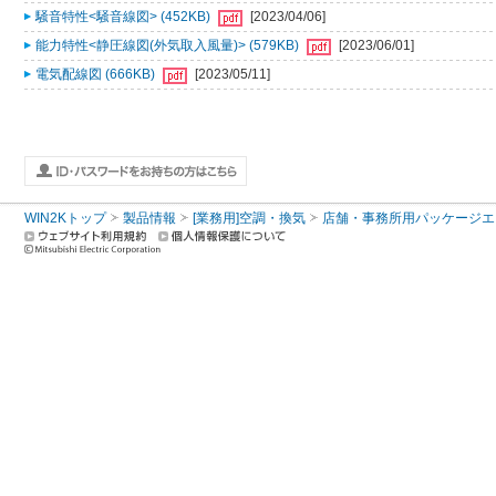
騒音特性<騒音線図> (452KB)
[2023/04/06]
能力特性<静圧線図(外気取入風量)> (579KB)
[2023/06/01]
電気配線図 (666KB)
[2023/05/11]
WIN2Kトップ
製品情報
[業務用]空調・換気
店舗・事務所用パッケージエアコン