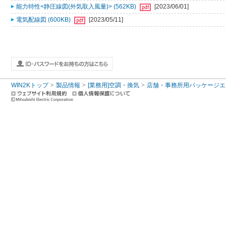
能力特性<静圧線図(外気取入風量)> (562KB)
[2023/06/01]
電気配線図 (600KB)
[2023/05/11]
WIN2Kトップ
製品情報
[業務用]空調・換気
店舗・事務所用パッケージエアコン